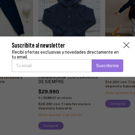
Suscribite al newsletter
da COLEGIAL -
Recibí ofertas exclusivas y novedades directamente en
tu email.
Buzo rústico b
LLEVÁ 3 Y PAGÁ 2
Suscribirme
+1
$15.800
erés
3
x
$5.266,67
sin int
Campera polar LOS CLASICOS
nsferencia o
DE SIEMPRE
rio
$14.220
con
Tra
depósito bancar
$29.990
¡Solo quedan
3
e
3
x
$9.996,67
sin interés
Comprar
$26.991
con
Transferencia o
depósito bancario
¡Solo quedan
2
en stock!
Comprar