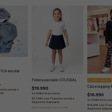
ICA escolar
Pollera pantalón COLEGIAL
LLEVÁ 3 Y PAGÁ 2
s
Calza leggin
$19.990
nsferencia o
rio
3
x
$6.663,33
sin interés
$16.990
$17.991
con
Transferencia o
3
x
$5.663,33
sin int
depósito bancario
$15.291
con
Tran
¡Solo quedan
2
en stock!
depósito bancar