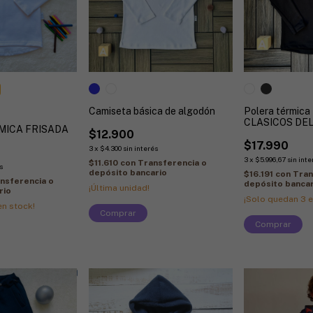
Camiseta básica de algodón
Polera térmica
CLASICOS DEL
RMICA FRISADA
$12.900
$17.990
3
x
$4.300
sin interés
3
x
$5.996,67
sin inte
$11.610
con
Transferencia o
s
depósito bancario
$16.191
con
Tran
nsferencia o
depósito bancar
¡Última unidad!
rio
¡Solo quedan
3
e
n stock!
Comprar
Comprar