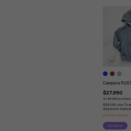
Campera RUST
$27.990
3
x
$9.330
sin interé
$25.191
con
Tra
depósito banca
¡Última unidad!
Comprar