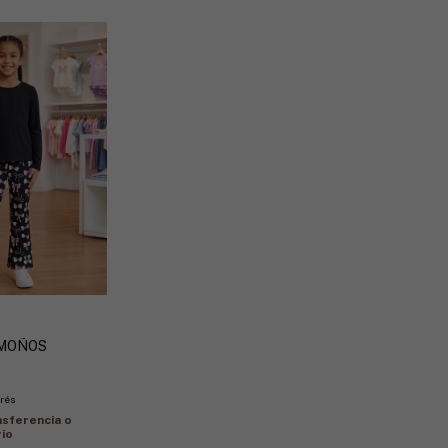
g MOÑOS
erés
sferencia o
io