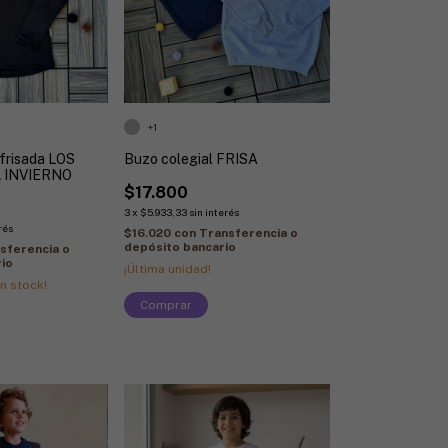
+1
 frisada LOS
Buzo colegial FRISA
 INVIERNO
$17.800
3
x
$5.933,33
sin interés
rés
$16.020
con
Transferencia o
depósito bancario
sferencia o
io
¡Última unidad!
n stock!
Comprar