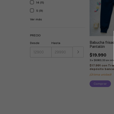
14 (11)
S (9)
Ver más
PRECIO
Babucha frisa
Desde
Hasta
Pantalón
$19.990
3
x
$6.663,33
sin int
$17.991
con
Tra
depósito banca
¡Última unidad!
Comprar