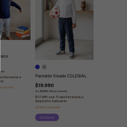
ásico
erés
Pantalón frisado COLEGIAL
nsferencia o
io
$19.990
n stock!
3
x
$6.663,33
sin interés
$17.991
con
Transferencia o
depósito bancario
¡Última unidad!
Comprar