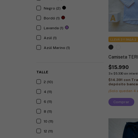
Negro (2)
Bordó (1)
Lavanda (1)
Azúl (1)
LLEVÁ 3 Y PAGÁ 2
Azúl Marino (1)
Camiseta TE
$15.990
TALLE
3
x
$5.330
sin interé
$14.391
con
Tra
2 (10)
depósito banca
¡Solo quedan
4
e
4 (11)
6 (11)
Comprar
8 (11)
10 (11)
12 (11)