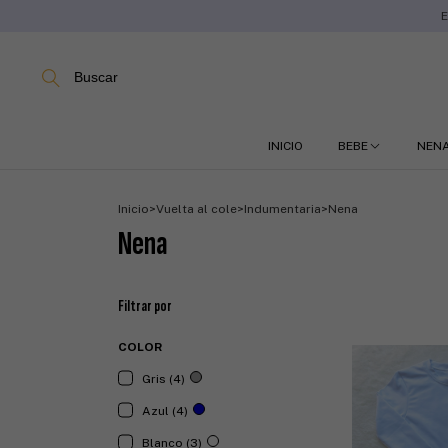
E
Buscar
INICIO
BEBE
NEN
Inicio
>
Vuelta al cole
>
Indumentaria
>
Nena
Nena
Filtrar por
COLOR
Gris (4)
Azul (4)
Blanco (3)