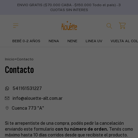
ENVIO GRATIS ($70.000 CABA - $150.000 Todo el país) - 3
CUOTAS SIN INTERES
BEBÉ 0-2 AÑOS
NENA
NENE
LINEA UV
VUELTA AL CO
Inicio
>
Contacto
Contacto
541161531227
info@alouette-alt.com.ar
Cuenca 773 "A"
Si te arrepentiste de una compra, podés pedir la cancelación
enviando este formulario
con tu número de orden.
Tenés como
máximo hasta 10 días corridos desde que recibiste el producto.