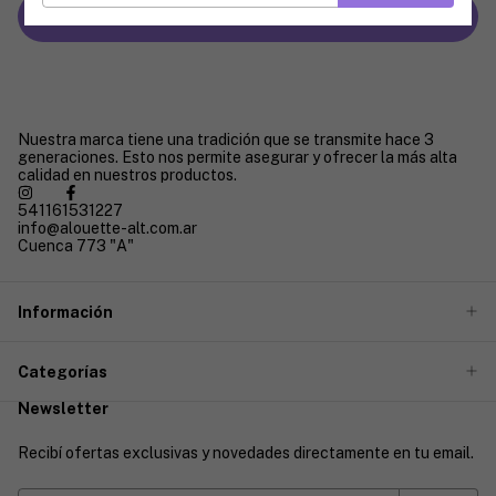
Enviar
Nuestra marca tiene una tradición que se transmite hace 3
generaciones. Esto nos permite asegurar y ofrecer la más alta
calidad en nuestros productos.
541161531227
info@alouette-alt.com.ar
Cuenca 773 "A"
Información
Categorías
Newsletter
Recibí ofertas exclusivas y novedades directamente en tu email.