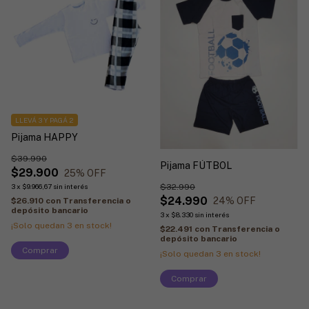
LLEVÁ 3 Y PAGÁ 2
Pijama HAPPY
$39.990
Pijama FÚTBOL
$29.900
25
% OFF
$32.990
3
x
$9.966,67
sin interés
$24.990
24
% OFF
$26.910
con
Transferencia o
depósito bancario
3
x
$8.330
sin interés
¡Solo quedan
3
en stock!
$22.491
con
Transferencia o
depósito bancario
Comprar
¡Solo quedan
3
en stock!
Comprar