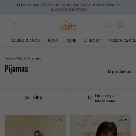
ENVIO GRATIS ($70.000 CABA - $150.000 Todo el país) - 3
CUOTAS SIN INTERES
BEBÉ 0-2 AÑOS
NENA
NENE
LINEA UV
VUELTA AL CO
Inicio
>
Nene
>
Pijamas
Pijamas
12 productos
Ordenar por:
Filtrar
Más vendidos
1
/
5
1
/
5