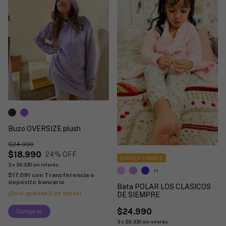
Buzo OVERSIZE plush
$24.990
$18.990
24
% OFF
LLEVÁ 3 Y PAGÁ 2
3
x
$6.330
sin interés
+1
$17.091
con
Transferencia o
depósito bancario
Bata POLAR LOS CLASICOS
¡Solo quedan
2
en stock!
DE SIEMPRE
$24.990
Comprar
3
x
$8.330
sin interés