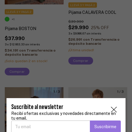
LLEVÁ 3 Y PAGÁ 2
Pijama CALAVERA COOL
LLEVÁ 3 Y PAGÁ 2
+1
$39.990
$29.990
25
% OFF
Pijama BOSTON
3
x
$9.996,67
sin interés
$37.990
$26.991
con
Transferencia o
depósito bancario
3
x
$12.663,33
sin interés
¡Última unidad!
$34.191
con
Transferencia o
depósito bancario
Comprar
¡Solo quedan
2
en stock!
Comprar
1
/
3
1
/
3
Suscribite al newsletter
Recibí ofertas exclusivas y novedades directamente en
tu email.
Suscribirme