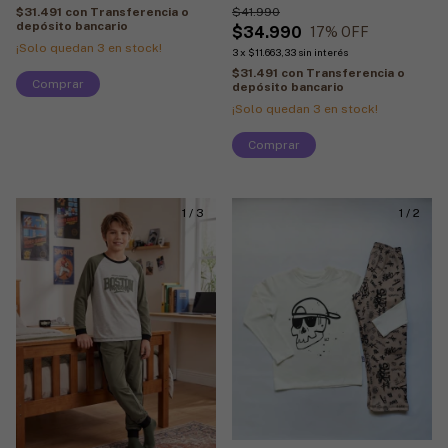
$41.990
$31.491
con
Transferencia o
depósito bancario
$34.990
17
% OFF
¡Solo quedan
3
en stock!
3
x
$11.663,33
sin interés
$31.491
con
Transferencia o
Comprar
depósito bancario
¡Solo quedan
3
en stock!
Comprar
1
/
3
1
/
2