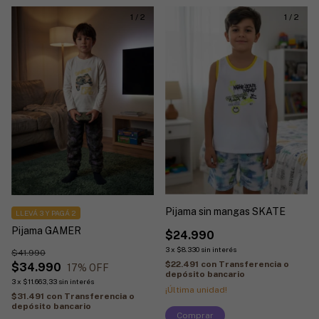
1
/
2
1
/
2
Pijama sin mangas SKATE
LLEVÁ 3 Y PAGÁ 2
Pijama GAMER
$24.990
3
x
$8.330
sin interés
$41.990
$22.491
con
Transferencia o
$34.990
17
% OFF
depósito bancario
3
x
$11.663,33
sin interés
¡Última unidad!
$31.491
con
Transferencia o
depósito bancario
Comprar