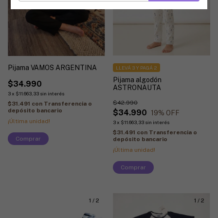
Pijama VAMOS ARGENTINA
LLEVÁ 3 Y PAGÁ 2
Pijama algodón
$34.990
ASTRONAUTA
3
x
$11.663,33
sin interés
$42.990
$31.491
con
Transferencia o
depósito bancario
$34.990
19
% OFF
¡Última unidad!
3
x
$11.663,33
sin interés
$31.491
con
Transferencia o
Comprar
depósito bancario
¡Última unidad!
Comprar
1
/
2
1
/
2