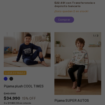
$22.491
con
Transferencia o
depósito bancario
¡Solo quedan
2
en stock!
Comprar
1
/
4
1
/
3
LLEVÁ 3 Y PAGÁ 2
Pijama plush COOL TIMES
$40.990
$34.990
15
% OFF
Pijama SUPER AUTOS
3
x
$11.663,33
sin interés