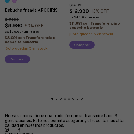
$14.990
Babucha frisada ARCOIRIS
$12.990
13
% OFF
3
x
$4.330
sin interés
$17.990
$11.691
con
Transferencia o
$8.990
50
% OFF
depósito bancario
3
x
$2.996,67
sin interés
¡Solo quedan
5
en stock!
$8.091
con
Transferencia o
depósito bancario
Comprar
¡Solo quedan
5
en stock!
Comprar
Nuestra marca tiene una tradición que se transmite hace 3
generaciones. Esto nos permite asegurar y ofrecer la más alta
calidad en nuestros productos.