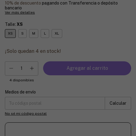
10% de descuento
pagando con Transferencia o depósito
bancario
Ver más detalles
Talle:
XS
XS
S
M
L
XL
¡Solo quedan
4
en stock!
4
disponibles
Medios de envío
Entregas para el CP:
Cambiar CP
Calcular
No sé mi código postal