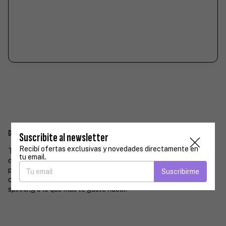
Descripción
Suscribite al newsletter
Recibí ofertas exclusivas y novedades directamente en
TOP deportivo SUPPLEX y forrado! La mejor calidad de telas
tu email.
deportivas. Nuestros tops vienen forrados y son super cómodos
para hacer cualquier tipo de deporte. Pensado y diseñado para
Suscribirme
cualquier tipo de deporte ya sea yoga, elongación, running,
spinning o lo que más te guste hacer.