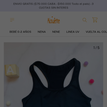
ENVIO GRATIS ($70.000 CABA - $150.000 Todo el país) - 3
CUOTAS SIN INTERES
BEBÉ 0-2 AÑOS
NENA
NENE
LINEA UV
VUELTA AL CO
1
/
5