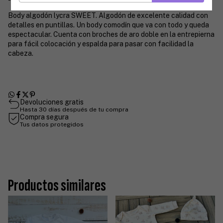
Body algodón lycra SWEET. Algodón de excelente calidad con
detalles en puntillas. Un body comodín que va con todo y queda
espectacular. Cuenta con broches de aro doble en la entrepierna
para fácil colocación y espalda para pasar con facilidad la
cabeza.
Devoluciones gratis
Hasta 30 días después de tu compra
Compra segura
Tus datos protegidos
Productos similares