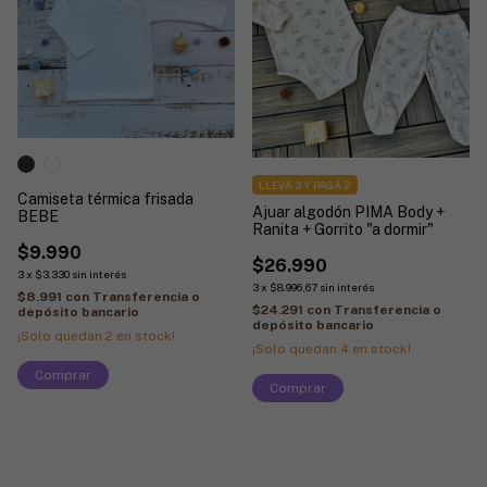
LLEVÁ 3 Y PAGÁ 2
Camiseta térmica frisada
Ajuar algodón PIMA Body +
BEBE
Ranita + Gorrito "a dormir"
$9.990
$26.990
3
x
$3.330
sin interés
3
x
$8.996,67
sin interés
$8.991
con
Transferencia o
$24.291
con
Transferencia o
depósito bancario
depósito bancario
¡Solo quedan
2
en stock!
¡Solo quedan
4
en stock!
Comprar
Comprar