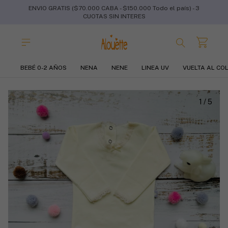
ENVIO GRATIS ($70.000 CABA - $150.000 Todo el país) - 3
CUOTAS SIN INTERES
BEBÉ 0-2 AÑOS
NENA
NENE
LINEA UV
VUELTA AL CO
1
/
5