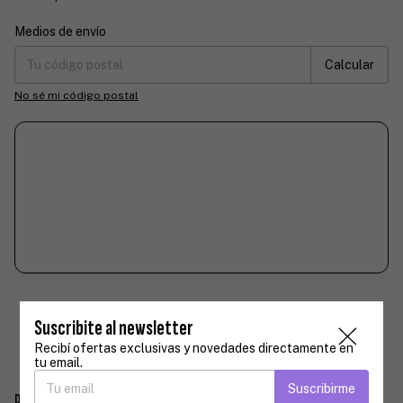
Medios de envío
Entregas para el CP:
Cambiar CP
Calcular
No sé mi código postal
Suscribite al newsletter
Recibí ofertas exclusivas y novedades directamente en
tu email.
Suscribirme
Descripción