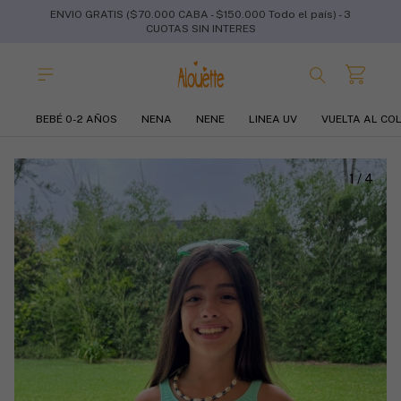
ENVIO GRATIS ($70.000 CABA - $150.000 Todo el país) - 3
CUOTAS SIN INTERES
BEBÉ 0-2 AÑOS
NENA
NENE
LINEA UV
VUELTA AL CO
1
/
4