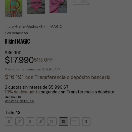
Inicio
>
Nena
>
Mallas
>
Bikini MAGIC
+20 vendidos
Bikini MAGIC
$36.990
$17.990
51
% OFF
Precio sin impuestos
$14.867,77
$16.191
con
Transferencia o depósito bancario
3
cuotas sin interés de
$5.996,67
10% de descuento
pagando con Transferencia o depósito
bancario
Ver más detalles
Talle:
12
2
4
6
8
10
12
14
S