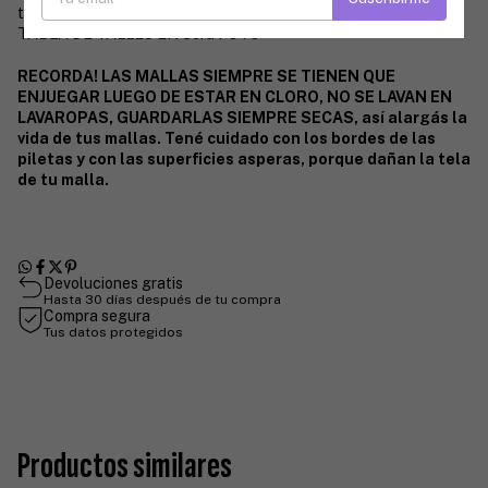
tienen filtro uv CERTIFICADO para cuidar la piel?
​TABLA DE TALLES EN 3era FOTO
RECORDA! LAS MALLAS SIEMPRE SE TIENEN QUE
ENJUEGAR LUEGO DE ESTAR EN CLORO, NO SE LAVAN EN
LAVAROPAS, GUARDARLAS SIEMPRE SECAS, así alargás la
vida de tus mallas. Tené cuidado con los bordes de las
piletas y con las superficies asperas, porque dañan la tela
de tu malla.
Devoluciones gratis
Hasta 30 días después de tu compra
Compra segura
Tus datos protegidos
Productos similares