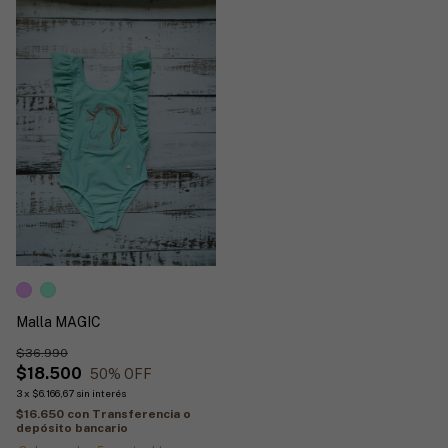
Malla MAGIC
$36.990
$18.500
50
% OFF
3
x
$6.166,67
sin interés
$16.650
con
Transferencia o
depósito bancario